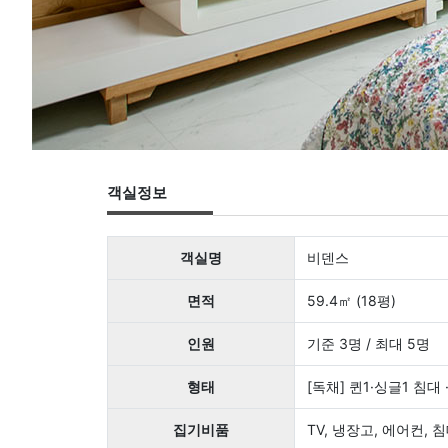
객실정보
객실명
비덴스
면적
59.4㎡ (18평)
인원
기준 3명 / 최대 5명
형태
[독채] 퀸1·싱글1 침대 
집기비품
TV, 냉장고, 에어컨, 