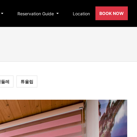
BOOK NOW
Reservation Guide
Location
민들레
튜울립