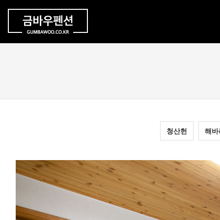
청산헌
해바