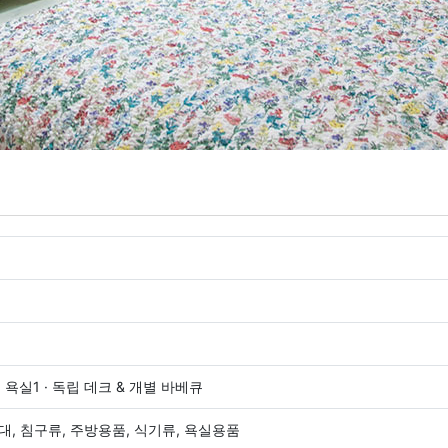
· 욕실1 · 독립 데크 & 개별 바베큐
침대, 침구류, 주방용품, 식기류, 욕실용품