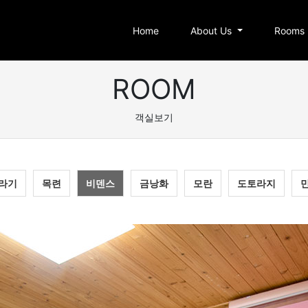
Home
About Us
Rooms
ROOM
객실보기
라기
목련
비덴스
금낭화
모란
도토라지